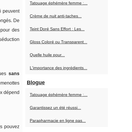
Tatouage éphémère femme :...
i peuvent
Crème de nuit anti‑taches...
longés. De
Teint Doré Sans Effort : Les...
r pour des
séduction
Gloss Coloré ou Transparent...
Quelle huile pour...
L'importance des ingrédients...
çues
sans
Blogue
 menottes
oix dépend
Tatouage éphémère femme :...
Garantissez un été réussi...
Parapharmacie en ligne pas...
us pouvez