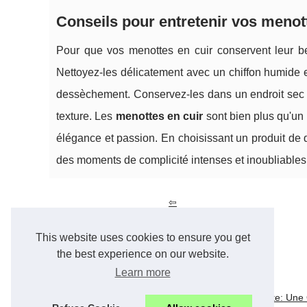
Conseils pour entretenir vos menot
Pour que vos menottes en cuir conservent leur bea
Nettoyez-les délicatement avec un chiffon humide et
dessèchement. Conservez-les dans un endroit sec à l
texture. Les
menottes en cuir
sont bien plus qu'un 
élégance et passion. En choisissant un produit de q
des moments de complicité intenses et inoubliables
Zoom sur les Filtres Chaussette: Une Option
Innovante pour Votre Piscine
This website uses cookies to ensure you get
the best experience on our website.
Learn more
18/1/2025
Zoom sur les Filtres Chaussette: Une 