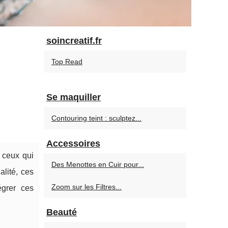
soincreatif.fr
Top Read
Se maquiller
Contouring teint : sculptez...
Accessoires
 ceux qui
Des Menottes en Cuir pour...
alité, ces
Zoom sur les Filtres...
grer ces
Beauté