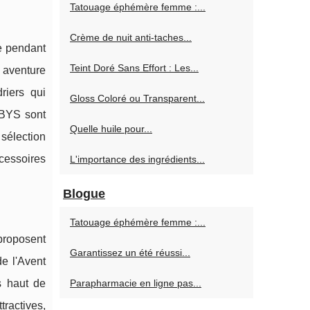
Tatouage éphémère femme :...
Crème de nuit anti‑taches...
ne pendant
Teint Doré Sans Effort : Les...
 aventure
riers qui
Gloss Coloré ou Transparent...
s BYS sont
Quelle huile pour...
sélection
cessoires
L'importance des ingrédients...
Blogue
Tatouage éphémère femme :...
 proposent
Garantissez un été réussi...
de l'Avent
s haut de
Parapharmacie en ligne pas...
tractives,