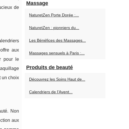
Massage
ucieux de
NaturetZen Porte Dorée :...
NaturetZen : pionniers du...
Les Bénéfices des Massages...
alendriers
offre aux
Massages sensuels à Paris :...
r pour le
Produits de beauté
aquillage
t un choix
Découvrez les Soins Haut de...
Calendriers de l'Avent...
auté. Non
uction aux