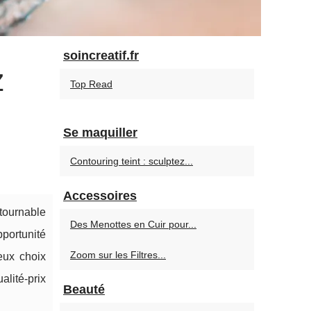
soincreatif.fr
z
Top Read
Se maquiller
Contouring teint : sculptez...
Accessoires
tournable
Des Menottes en Cuir pour...
portunité
Zoom sur les Filtres...
eux choix
alité-prix
Beauté