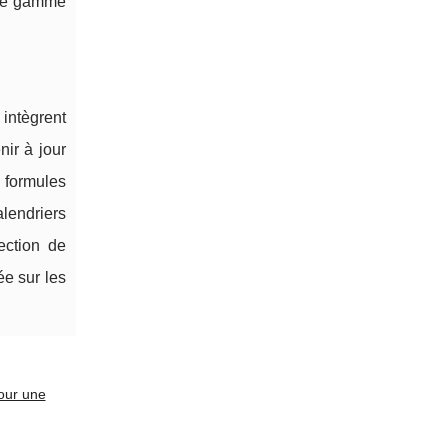
une gamme
intègrent
nir à jour
 formules
alendriers
ection de
ée sur les
our une