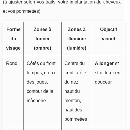
(à ajuster selon vos traits, votre implantation de cheveux
et vos pommettes).
Forme
Zones à
Zones à
Objectif
du
foncer
illuminer
visuel
visage
(ombre)
(lumière)
Rond
Côtés du front,
Centre du
Allonger
et
tempes, creux
front, arête
structurer en
des joues,
du nez,
douceur
contour de la
haut du
mâchoire
menton,
haut des
pommettes