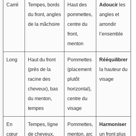
Carré
Tempes, bords
Haut des
Adoucir
les
du front, angles
pommettes,
angles et
de la mâchoire
centre du
arrondir
front,
l’ensemble
menton
Long
Haut du front
Pommettes
Rééquilibrer
(près de la
(placement
la hauteur du
racine des
plutôt
visage
cheveux), bas
horizontal),
du menton,
centre du
tempes
visage
En
Tempes, ligne
Pommettes,
Harmoniser
cœur
de cheveux,
menton, arc
un front plus