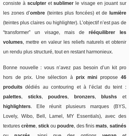
consiste à
sculpter
et
sublimer
le visage en jouant sur
les zones d’
ombre
(teintes plus foncées) et de
lumière
(teintes plus claires ou highlighter). L’objectif n’est pas de
“transformer” un visage, mais de
rééquilibrer les
volumes
, mettre en valeur les reliefs naturels et obtenir
un rendu plus structuré, tout en restant harmonieux.
Bonne nouvelle : vous n’avez pas besoin d’un kit pro
hors de prix. Une sélection à
prix mini
propose
46
produits
dédiés au contouring et à l’éclat du teint :
palettes
,
sticks
,
poudres
,
bronzers
,
blushs
et
highlighters
. Elle réunit plusieurs marques (BYS,
Lovely, Wibo, Bell, Lamel, MY Essentials), avec des
textures
crème
,
stick
ou
poudre
, des finis
mats
,
satinés
ou
nacrés
, ainsi que des options
vegan
et