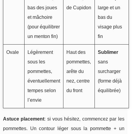
bas des joues
de Cupidon
large et un
et mâchoire
bas du
(pour équilibrer
visage plus
un menton fin)
fin
Ovale
Légèrement
Haut des
Sublimer
sous les
pommettes,
sans
pommettes,
arête du
surcharger
éventuellement
nez, centre
(forme déjà
tempes selon
du front
équilibrée)
l’envie
Astuce placement
: si vous hésitez, commencez par les
pommettes. Un contour léger sous la pommette + un